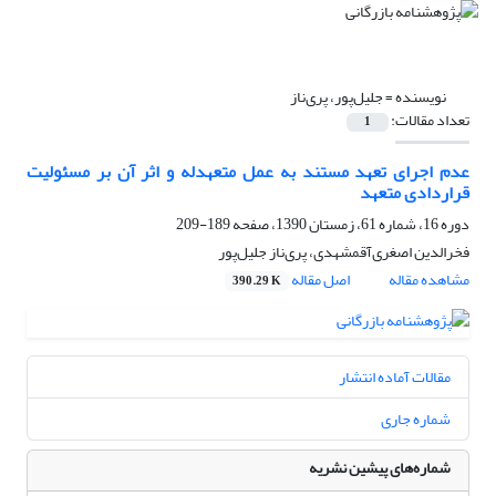
نویسنده =
جلیل‌پور، پری‌ناز
تعداد مقالات:
1
عدم اجرای تعهد مستند به عمل متعهدله و اثر آن بر مسئولیت
قراردادی متعهد
دوره 16، شماره 61، زمستان 1390، صفحه
189-209
فخرالدین اصغری‌آقمشهدی، پری‌ناز جلیل‌پور
مشاهده مقاله
اصل مقاله
390.29 K
مقالات آماده انتشار
شماره جاری
شماره‌های پیشین نشریه