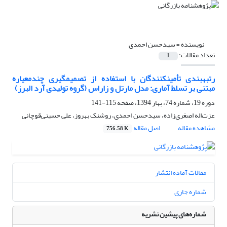
نویسنده =
سیدحسن احمدی
تعداد مقالات:
1
رتبهبندی تأمینکنندگان با استفاده از تصمیمگیری چندمعیاره
مبتنی بر تسلط آماری: مدل مارتل و زاراس (گروه تولیدی آرد البرز)
دوره 19، شماره 74، بهار 1394، صفحه
115-141
عزت‌اله اصغری‌زاده، سیدحسن احمدی، روشنک بهروز، علی حسینی‌قوچانی
مشاهده مقاله
اصل مقاله
756.58 K
مقالات آماده انتشار
شماره جاری
شماره‌های پیشین نشریه