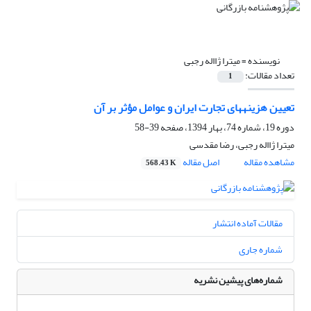
نویسنده =
میترا ژااله رجبی
تعداد مقالات:
1
تعیین هزینههای تجارت ایران و عوامل مؤثر بر آن
دوره 19، شماره 74، بهار 1394، صفحه
39-58
میترا ژااله رجبی، رضا مقدسی
مشاهده مقاله
اصل مقاله
568.43 K
مقالات آماده انتشار
شماره جاری
شماره‌های پیشین نشریه