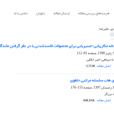
هزینه های بررسی مقاله
ارسال مقاله
داوران
تماس با ما
ی، علیرضا
فه مکان‌یابی-مسیریابی برای محصولات فاسد‌شدنی با در نظر‌ گرفتن ماندگ
81-112
ه سپاهی، امیر خالقی
اصل مقاله
5.75 M
 هاب سلسله مراتبی حلقوی
155-176
 برزگر
اصل مقاله
648.24 K