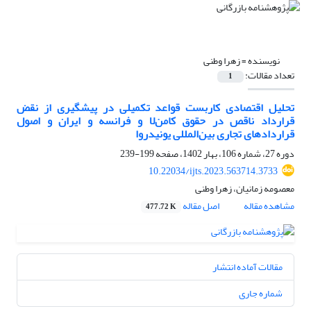
نویسنده =
زهرا وطنی
تعداد مقالات:
1
تحلیل اقتصادی کاربست قواعد تکمیلی در پیشگیری از نقض
قرارداد ناقص در حقوق کامن‌لا و فرانسه و ایران و اصول
قراردادهای تجاری بین‌المللی یونیدروا
دوره 27، شماره 106، بهار 1402، صفحه
199-239
10.22034/ijts.2023.563714.3733
معصومه زمانیان، زهرا وطنی
مشاهده مقاله
اصل مقاله
477.72 K
مقالات آماده انتشار
شماره جاری