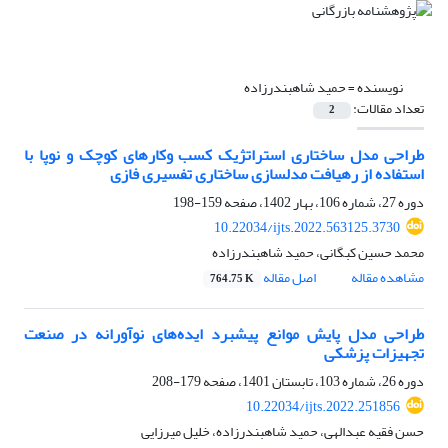
نویسنده =
حمید شاهبندرزاده
تعداد مقالات:
2
طراحی مدل ساختاری استراتژیک کسب وکارهای کوچک و نوپا با
استفاده از رهیافت مدلسازی ساختاری تفسیری فازی
دوره 27، شماره 106، بهار 1402، صفحه
159-198
10.22034/ijts.2022.563125.3730
محمد حسین کبگانی، حمید شاهبندرزاده
مشاهده مقاله
اصل مقاله
764.75 K
طراحی مدل پایش موانع پیشبرد ایده‌های نوآورانه در صنعت
تجهیزات پزشکی
دوره 26، شماره 103، تابستان 1401، صفحه
179-208
10.22034/ijts.2022.251856
حسن فقیه عبدالهی، حمید شاهبندرزاده، خلیل میرزایی