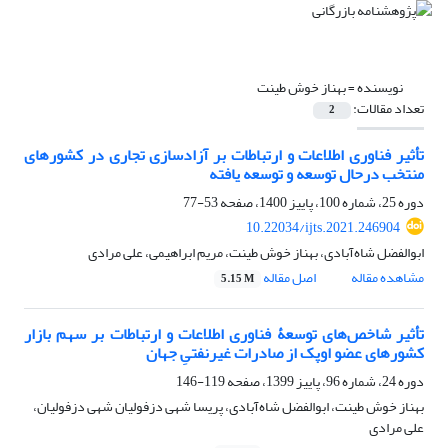
نویسنده =
بهناز خوش طینت
تعداد مقالات:
2
تأثیر فناوری اطلاعات و ارتباطات بر آزادسازی تجاری در کشورهای
منتخب درحال توسعه و توسعه یافته
دوره 25، شماره 100، پاییز 1400، صفحه
53-77
10.22034/ijts.2021.246904
ابوالفضل شاه‌آبادی، بهناز خوش طینت، مریم ابراهیمی، علی مرادی
مشاهده مقاله
اصل مقاله
5.15 M
تأثیر شاخص‌های توسعۀ فناوری اطلاعات و ارتباطات بر سهم بازار
کشورهای عضو اوپک از صادرات غیرنفتیِ جهان
دوره 24، شماره 96، پاییز 1399، صفحه
119-146
بهناز خوش طینت، ابوالفضل شاه‌آبادی، پریسا شهی دزفولیان شهی دزفولیان،
علی مرادی