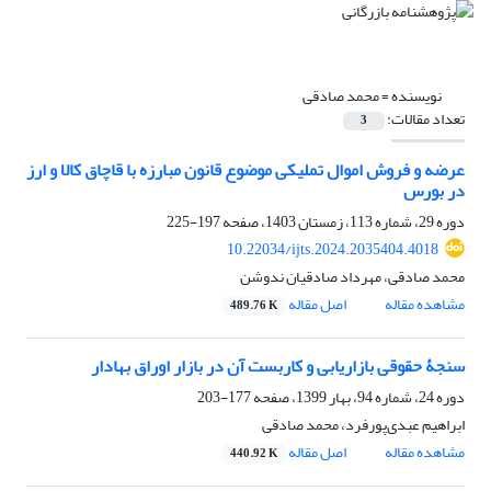
نویسنده =
محمد صادقی
تعداد مقالات:
3
عرضه و فروش اموال تملیکی موضوع قانون مبارزه با قاچاق کالا و ارز
در بورس‌
دوره 29، شماره 113، زمستان 1403، صفحه
197-225
10.22034/ijts.2024.2035404.4018
محمد صادقی، مهرداد صادقیان ندوشن
مشاهده مقاله
اصل مقاله
489.76 K
سنجۀ حقوقی بازاریابی و کاربست آن در بازار اوراق بهادار
دوره 24، شماره 94، بهار 1399، صفحه
177-203
ابراهیم عبدی‌پورفرد، محمد صادقی
مشاهده مقاله
اصل مقاله
440.92 K