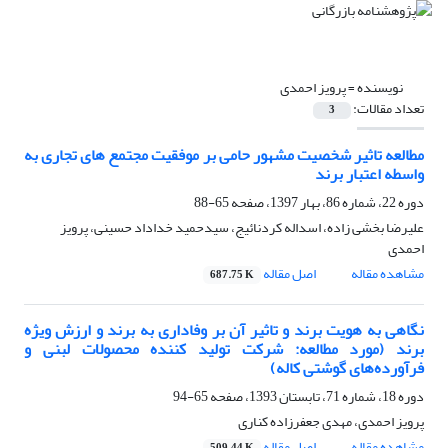
نویسنده =
پرویز احمدی
تعداد مقالات:
3
مطالعه تاثیر شخصیت مشهور حامی بر موفقیت مجتمع های تجاری به
واسطه اعتبار برند
دوره 22، شماره 86، بهار 1397، صفحه
65-88
علیرضا بخشی زاده، اسداله کردنائیج، سیدحمید خداداد حسینی، پرویز
احمدی
مشاهده مقاله
اصل مقاله
687.75 K
نگاهی به هویت برند و تاثیر آن بر وفاداری به برند و ارزش ویژه
برند (مورد مطالعه: شرکت تولید کننده محصولات لبنی و
فرآورده‌های گوشتی کاله)
دوره 18، شماره 71، تابستان 1393، صفحه
65-94
پرویز احمدی، مهدی جعفرزاده کناری
مشاهده مقاله
اصل مقاله