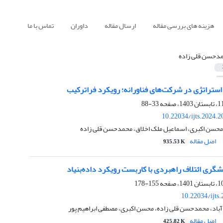
هزینه های بررسی مقاله
ارسال مقاله
داوران
تماس با ما
دحسن قلی زاده
ستراتژی در شرکت‌های فناورانه؛ رویکرد فراترکیب
33-88
10.22034/ijts.2024.
 محسن اکبری، اسماعیل ملک اخلاق، محمدحسن قلی زاده
اصل مقاله
935.53 K
گری ائتلاف راهبردی با کاربست رویکرد داده‌بنیاد
155-178
10.22034/ijts
باد، محمدحسن قلی زاده، محسن اکبری، مصطفی ابراهیم پور
اصل مقاله
425.82 K