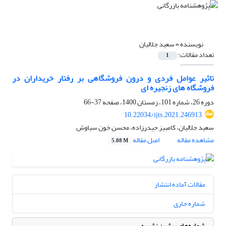
نویسنده =
سعید جلالیان
تعداد مقالات:
1
تاثیر عوامل فردی و درون فروشگاهی بر رفتار خریداران در
فروشگاه های زنجیره ای
دوره 26، شماره 101، زمستان 1400، صفحه
37-66
10.22034/ijts.2021.246913
سعید جلالیان، کامبیز حیدرزاده، محسن خون سیاوش
مشاهده مقاله
اصل مقاله
5.08 M
مقالات آماده انتشار
شماره جاری
شماره‌های پیشین نشریه