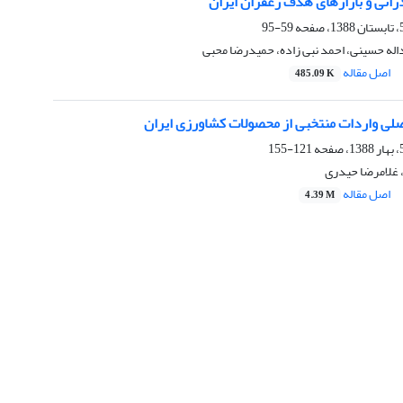
اتی و بازارهای هدف زعفران ایران
59-95
داله حسینی، احمد نبی زاده، حمیدرضا محبی
اصل مقاله
485.09 K
صلی واردات منتخبی از محصولات کشاورزی ایران
121-155
 غلامرضا حیدری
اصل مقاله
4.39 M