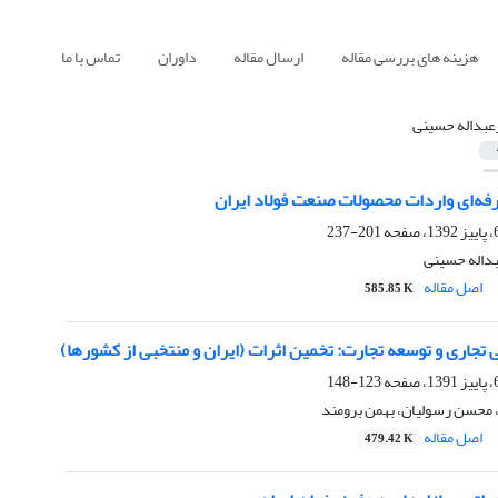
هزینه های بررسی مقاله
ارسال مقاله
داوران
تماس با ما
عبداله حسینی
فه‌ای واردات محصولات صنعت فولاد ایران
201-237
بداله حسینی
اصل مقاله
585.85 K
تجاری و توسعه تجارت: تخمین اثرات (ایران و منتخبی از کشورها)
123-148
 محسن رسولیان، بهمن برومند
اصل مقاله
479.42 K