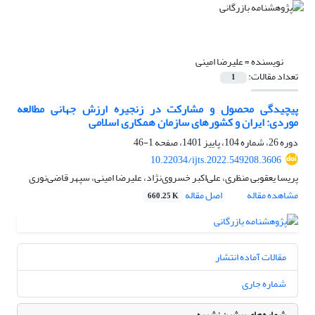
نویسنده =
علیرضا امینی
تعداد مقالات:
1
پیچیدگی محصول و مشارکت در زنجیره ارزش جهانی مطالعه
موردی: ایران و کشورهای سازمان همکاری اسلامی
دوره 26، شماره 104، پاییز 1401، صفحه
1-46
10.22034/ijts.2022.549208.3606
پریسا یعقوبی منظری، علی‌اکبر خسروی‌نژاد، علیرضا امینی، سپهر قاضی‌نوری
مشاهده مقاله
اصل مقاله
660.25 K
مقالات آماده انتشار
شماره جاری
شماره‌های پیشین نشریه