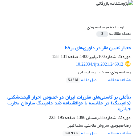
نویسنده =
رضا معبودی
تعداد مقالات:
2
معیار تعیین مقر در داوری‌های برخط
دوره 25، شماره 100، پاییز 1400، صفحه
131-158
10.22034/ijts.2021.246912
رضا معبودی، سید علیرضا رضایی
مشاهده مقاله
اصل مقاله
5.15 M
«تأملی بر کاستی‌های مقررات ایران در خصوص احراز قیمت‌شکنی
(دامپینگ) در مقایسه با موافقتنامه ضد دامپینگ سازمان تجارت
جهانی»
دوره 22، شماره 85، زمستان 1396، صفحه
195-223
رضا معبودی، سروش فلاحتی، سلما کبیر
مشاهده مقاله
اصل مقاله
660.93 K